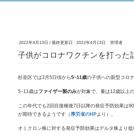
2022年4月13日
/ 最終更新日 :
2022年4月13日
管理者
子供がコロナワクチンを打った
杉並区では3月5日頃から
5~11歳
の子供への新型コロ
5~11歳は
ファイザー製のみ
が対象で、量は12歳以上
この年代でも2回目接種後7日以降の発症予防効果は90.
が期待できるようです（
厚労省のHP
より）。
オミクロン株に対する発症予防効果はデルタ株より低