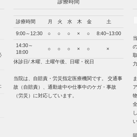
診療時間
診療時間
月
火
水
木
金
土
9:00～12:30
○
○
○
×
○
8:40~13:00
14:30～
○
○
○
×
○
×
18:00
必
休診日/ 木曜、土曜午後、日曜・祝日
当院は、自賠責・労災指定医療機関です。 交通事
た
故（自賠責）、通勤途中や仕事中のケガ・事故
（労災）に対応しています。